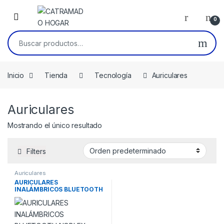
Skip to navigation
Skip to content
0
Buscar por:
Inicio
Tienda
Tecnología
Auriculares
Auriculares
Mostrando el único resultado
Filters
Auriculares
AURICULARES
INALÁMBRICOS BLUETOOTH
NOBLEX BLANCOS
HP100ANC