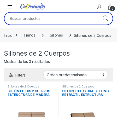
Skip to navigation
Skip to content
0
Buscar por:
Inicio
Tienda
Sillones
Sillones de 2 Cuerpos
Sillones de 2 Cuerpos
Mostrando los 3 resultados
Filters
Sillones de 2 Cuerpos
Sillones de 2 Cuerpos
SILLÓN LOTUS 2 CUERPOS
SILLON LOTUS CHAISE LONG
ESTRUCTURA DE MADERA
RETRACTIL ESTRUCTURA
MACIZA
MADERA MACIZA