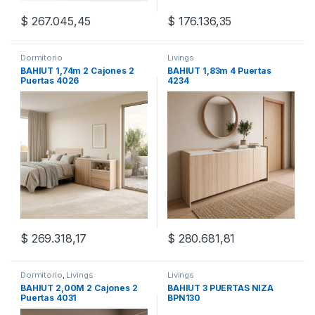
$
267.045,45
$
176.136,35
Dormitorio
Livings
BAHIUT 1,74m 2 Cajones 2
BAHIUT 1,83m 4 Puertas
Puertas 4026
4234
$
269.318,17
$
280.681,81
Este producto tiene múltiples variantes. Las opciones se pueden
Este producto tiene múltiples v
Dormitorio
,
Livings
Livings
BAHIUT 2,00M 2 Cajones 2
BAHIUT 3 PUERTAS NIZA
Puertas 4031
BPN130