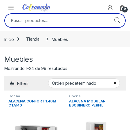
Skip to navigation
Skip to content
0
Buscar por:
Inicio
Tienda
Muebles
Muebles
Mostrando 1–24 de 99 resultados
Filters
Cocina
Cocina
ALACENA CONFORT 1.40M
ALACENA MODULAR
CTA140
ESQUINERO PERFIL
ALUMINIO 60CM CMAE060