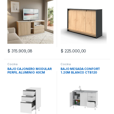
$
315.909,08
$
225.000,00
Este producto tiene múltiples v
Cocina
Cocina
BAJO CAJONERO MODULAR
BAJO MESADA CONFORT
PERFIL ALUMINIO 40CM
1.20M BLANCO CTB120
CMBC040