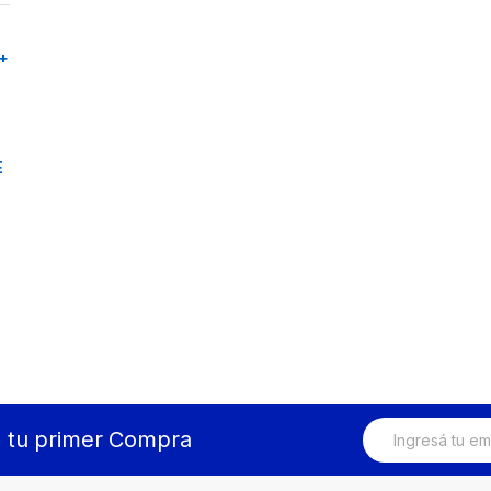
+
E
E
n tu primer Compra
m
a
i