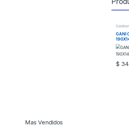
Prod
Colcho
GANI 
190X1
$
345
Mas Vendidos