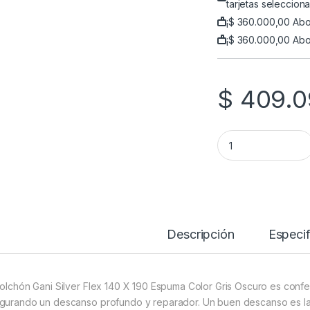
tarjetas seleccion
¡
$
360.000,00
Abon
¡
$
360.000,00
Abo
$
409.0
GANI COLCHON SIL
Descripción
Especif
Colchón Gani Silver Flex 140 X 190 Espuma Color Gris Oscuro es conf
gurando un descanso profundo y reparador. Un buen descanso es la 