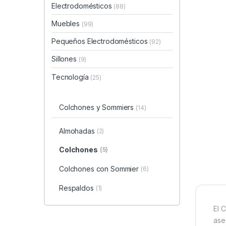
Electrodomésticos
(88)
Muebles
(99)
Pequeños Electrodomésticos
(92)
Sillones
(9)
Tecnología
(25)
Colchones y Sommiers
(14)
Almohadas
(2)
Colchones
(5)
Colchones con Sommier
(6)
Respaldos
(1)
El 
ase