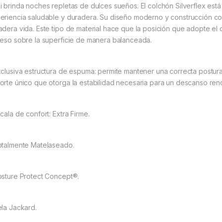
i brinda noches repletas de dulces sueños. El colchón Silverflex est
eriencia saludable y duradera. Su diseño moderno y construcción co
adera vida. Este tipo de material hace que la posición que adopte e
peso sobre la superficie de manera balanceada.
xclusiva estructura de espuma: permite mantener una correcta postura
orte único que otorga la estabilidad necesaria para un descanso ren
cala de confort: Extra Firme.
otalmente Matelaseado.
osture Protect Concept®.
ela Jackard.