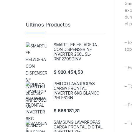
Gan
exp
dur
el 
Últimos Productos
– E
SMARTLIFE HELADERA
sop
CON DISPENSER NF
INVERTER 260L SL-
RNF270SDINV
– Es
$
920.454,53
PHILCO LAVARROPAS
– T
CARGA FRONTAL
INVERTER 6KG BLANCO
PHLF61BN
– P
$
568.181,81
SAMSUNG LAVARROPAS
– T
CARGA FRONTAL DIGITAL
INVERTER 7kg