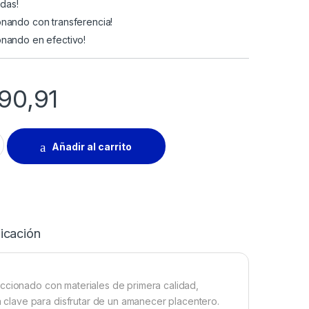
adas!
ando con transferencia!
nando en efectivo!
90,91
VER FLEX 1.90x1.40x25cm ESPUMA DE ALTA DENSIDAD quantit
Añadir al carrito
icación
eccionado con materiales de primera calidad,
clave para disfrutar de un amanecer placentero.