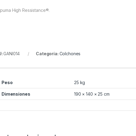
spuma High Ressistance®.
U:
GANI014
Categoría:
Colchones
Peso
25 kg
Dimensiones
190 × 140 × 25 cm