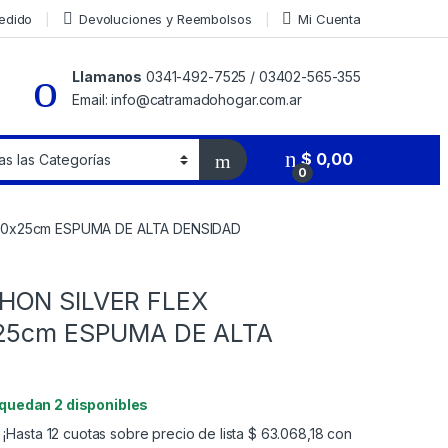
Pedido
Devoluciones y Reembolsos
Mi Cuenta
Llamanos
0341-492-7525 / 03402-565-355
Email: info@catramadohogar.com.ar
$
0,00
0
.40x25cm ESPUMA DE ALTA DENSIDAD
HON SILVER FLEX
x25cm ESPUMA DE ALTA
 quedan 2 disponibles
¡Hasta 12 cuotas sobre precio de lista
$
63.068,18
con