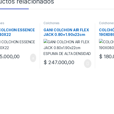
uctos relacionados
nes
Colchones
Colchone
COLCHON ESSENCE
GANI COLCHON AIR FLEX
COLCHÓ
40X22
JACK 0.80×1.90x22cm
190X08
ESPUMA DE ALTA
DENSIDAD
.000,00
$
180.
$
247.000,00