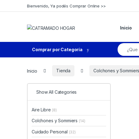
Skip to navigation
Skip to content
Bienvenido, Ya podés Comprar Online >>
Inicio
Search fo
Comprar por Categoría
Inicio
Tienda
Colchones y Sommier
Show All Categories
Aire Libre
(8)
Colchones y Sommiers
(14)
Cuidado Personal
(32)