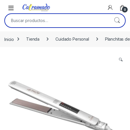
Skip to navigation
Skip to content
0
Buscar por:
Inicio
Tienda
Cuidado Personal
Planchitas d
🔍