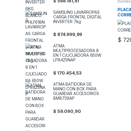
$
568.181,81
Dormito
PLACA
SAMSUNG LAVARROPAS
CORRE
CARGA FRONTAL DIGITAL
INVERTER 7kg
$
874.999,99
$
720
Este pr
ATMA
MULTIPROCESADORA 8
EN 1 C/LICUADORA 650W
LP8425NAP
$
170.454,53
ATMA BATIDORA DE
MANO CON BOX PARA
GUARDAR ACCESORIOS
BM8739AP
$
59.090,90