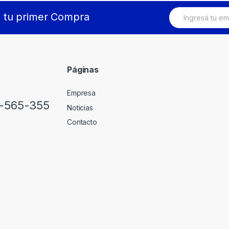
E
n tu primer Compra
m
a
i
l
*
Páginas
Empresa
2-565-355
Noticias
Contacto