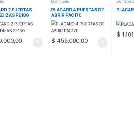
rio
Dormitorio
Dormitori
RD 2 PUERTAS
PLACARD 4 PUERTAS DE
PLACAR
DIZAS PE180
ABRIR PAC170
$
1.10
Este prod
.000,00
$
455.000,00
oducto tiene múltiples variantes. Las opciones se pueden elegir en l
Este producto tiene múltiples variantes. L