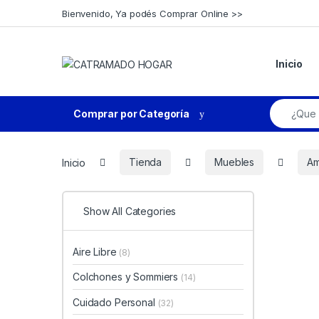
Skip to navigation
Skip to content
Bienvenido, Ya podés Comprar Online >>
Inicio
Search fo
Comprar por Categoría
Inicio
Tienda
Muebles
Am
Show All Categories
Aire Libre
(8)
Colchones y Sommiers
(14)
Cuidado Personal
(32)