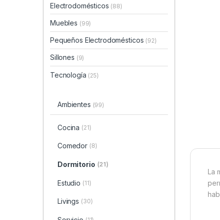
Electrodomésticos
(88)
Muebles
(99)
Pequeños Electrodomésticos
(92)
Sillones
(9)
Tecnología
(25)
Ambientes
(99)
Cocina
(21)
Comedor
(8)
Dormitorio
(21)
La 
Estudio
per
(11)
hab
Livings
(30)
Servicio
(11)