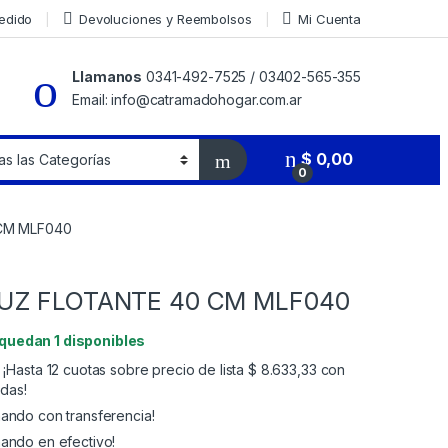
Pedido
Devoluciones y Reembolsos
Mi Cuenta
Llamanos
0341-492-7525 / 03402-565-355
Email: info@catramadohogar.com.ar
$
0,00
0
CM MLF040
UZ FLOTANTE 40 CM MLF040
 quedan 1 disponibles
¡Hasta 12 cuotas sobre precio de lista
$
8.633,33
con
adas!
ndo con transferencia!
ndo en efectivo!