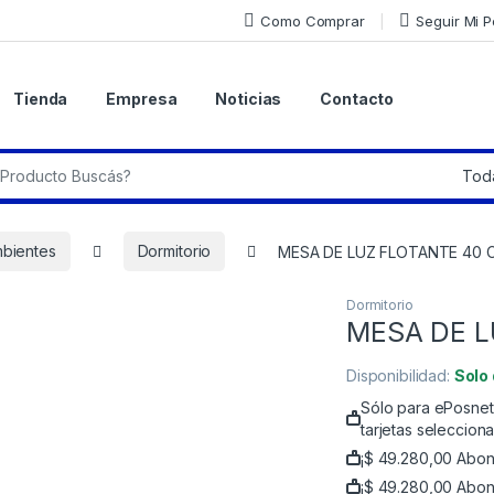
Como Comprar
Seguir Mi 
Tienda
Empresa
Noticias
Contacto
r:
bientes
Dormitorio
MESA DE LUZ FLOTANTE 40 
Dormitorio
MESA DE L
Disponibilidad:
Solo
Sólo para ePosnet 
tarjetas seleccion
¡
$
49.280,00
Abona
¡
$
49.280,00
Abona