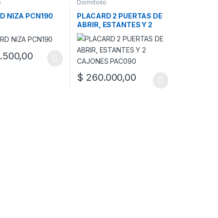
o
Dormitorio
D NIZA PCN190
PLACARD 2 PUERTAS DE
ABRIR, ESTANTES Y 2
CAJONES PAC090
1.500,00
ucto tiene múltiples variantes. Las opciones se pueden elegir en la 
a página de producto
as opciones se pueden elegir en la página de producto
$
260.000,00
Este producto tiene múltiples variantes. Las