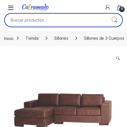
Skip to navigation
Skip to content
0
Buscar por:
Inicio
Tienda
Sillones
Sillones de 3 Cuerpos
🔍